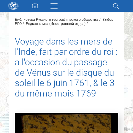
Skip navigation
Библиотека Русского географического общества
Выбор
Разделы и коллекции
РГО
Редкая книга (Иностранный отдел)
Voyage dans les mers de
Электронный каталог
l'Inde, fait par ordre du roi :
Новости
a l'occasion du passage
de Vénus sur le disque du
Найти
О нас
soleil le 6 juin 1761, & le 3
du même mois 1769
Контакты
Партнеры