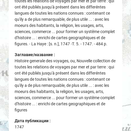
toutes les relations de voyages par mer et par terre : qui
ont été publiés jusqu'à présent dans les differéntes
langues de toutes les nations connues : contenant ce
qu'ily a de plus remarquable, de plus utile ... : avec les
moeurs des habitants, la religion, les usages, arts,
sciences, commerce ... pour former un systême complet
d'histoire ... : enrichi de cartes geographiques et de
figures. - La Haye : [s. n.], 1747 -Т. 5. - 1747. - 484 p.
Заглавие/название :
Histoire generale des voyages, ou, Nouvelle collection de
toutes les relations de voyages par mer et par terre : qui
ont été publiés jusqu'à présent dans les differéntes
langues de toutes les nations connues : contenant ce
qu'ily a de plus remarquable, de plus utile ... : avec les
moeurs des habitants, la religion, les usages, arts,
sciences, commerce ... pour former un systême complet
d'histoire ... : enrichi de cartes geographiques et de
figures
Дата публикации :
1747