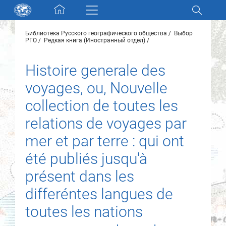
Skip navigation
Библиотека Русского географического общества
Выбор
Разделы и коллекции
РГО
Редкая книга (Иностранный отдел)
Histoire generale des
Электронный каталог
voyages, ou, Nouvelle
Новости
collection de toutes les
relations de voyages par
Найти
О нас
mer et par terre : qui ont
été publiés jusqu'à
Контакты
présent dans les
differéntes langues de
Партнеры
toutes les nations