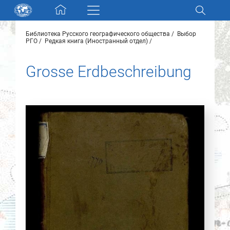
Skip navigation
Библиотека Русского географического общества
Выбор
Разделы и коллекции
РГО
Редкая книга (Иностранный отдел)
Grosse Erdbeschreibung
Электронный каталог
Новости
Найти
О нас
Контакты
Партнеры