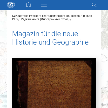
Skip navigation
Библиотека Русского географического общества
Выбор
Разделы и коллекции
РГО
Редкая книга (Иностранный отдел)
Magazin für die neue
Электронный каталог
Historie und Geographie
Новости
Найти
О нас
Контакты
Партнеры