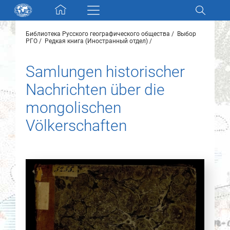
Skip navigation
Библиотека Русского географического общества
Выбор
Разделы и коллекции
РГО
Редкая книга (Иностранный отдел)
Samlungen historischer
Электронный каталог
Nachrichten über die
Новости
mongolischen
Völkerschaften
Найти
О нас
Контакты
Партнеры