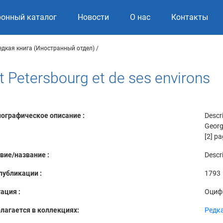
ронный каталог
Новости
О нас
Контакты
едкая книга (Иностранный отдел)
int Petersbourg et de ses environs
ографическое описание :
Descri
Georgi
[2] pa
вие/название :
Descri
публикации :
1793
ация :
Оциф
лагается в коллекциях:
Редка