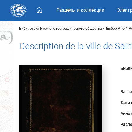
Skip navigation
Разделы и коллекции
Элект
Библиотека Русского географического общества
Выбор РГО
Р
Description de la ville de Sa
Библи
Загла
Дата 
Аннот
Распо