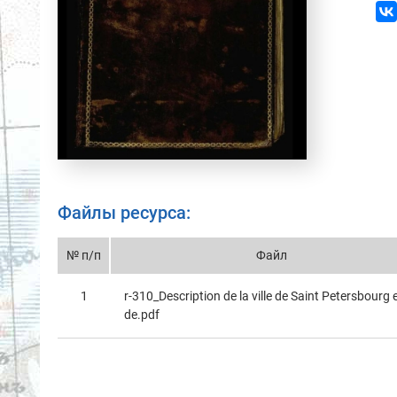
Файлы ресурса:
№ п/п
Файл
1
r-310_Description de la ville de Saint Petersbourg 
de.pdf