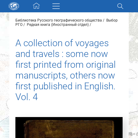
Skip navigation
Библиотека Русского географического общества
Выбор
Разделы и коллекции
РГО
Редкая книга (Иностранный отдел)
A collection of voyages
Электронный каталог
and travels : some now
Новости
first printed from original
manuscripts, others now
Найти
О нас
first published in English.
Vol. 4
Контакты
Партнеры