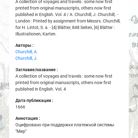
A collection of voyages and travels : some now first
printed from original manuscripts, others now first
published in English. Vol. 4 / A. Churchill, J. Churchill;. -
London : Printed by assignment from Messrs. Churchill,
for H. Lintot, S. a. - [4] Blätter, 848 Seiten, [6] Blätter :
Illustrationen, Karten.
Авторы :
Churchill, A.
Churchill, J.
Заглавие/название :
A collection of voyages and travels : some now first
printed from original manuscripts, others now first
published in English. Vol. 4
Дата публикации :
1666
Аннотация :
Оцифровано при поддержке платежной системы
"Мир"