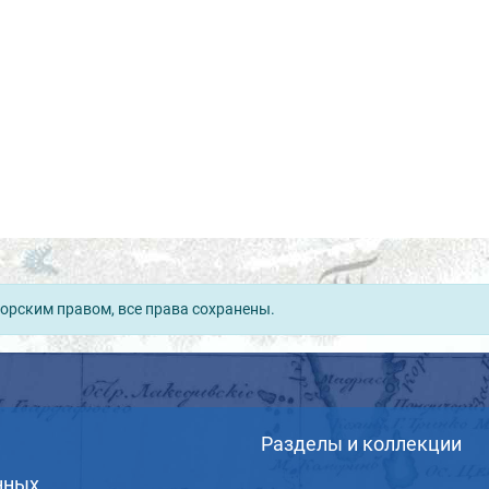
орским правом, все права сохранены.
Разделы и коллекции
нных