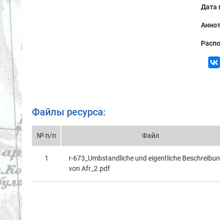
Дата 
Аннот
Распо
Файлы ресурса:
№ п/п
Файл
1
r-673_Umbstandliche und eigentliche Beschreibu
von Afr_2.pdf