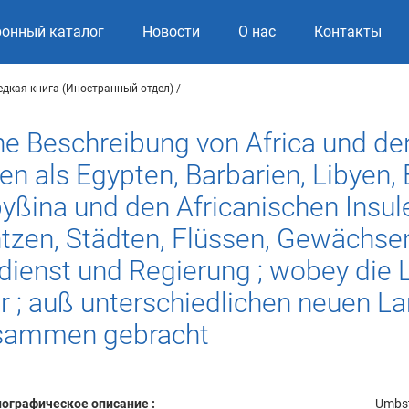
ронный каталог
Новости
О нас
Контакты
едкая книга (Иностранный отдел)
he Beschreibung von Africa und de
en als Egypten, Barbarien, Libyen,
byßina und den Africanischen Insul
n, Städten, Flüssen, Gewächsen,
dienst und Regierung ; wobey die 
fer ; auß unterschiedlichen neuen L
usammen gebracht
ографическое описание :
Umbst