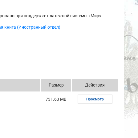
ровано при поддержке платежной системы «Мир»
я книга (Иностранный отдел)
Размер
Действия
731.63 MB
Просмотр