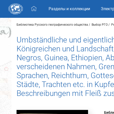
Skip navigation
Разделы и коллекции
Элект
Библиотека Русского географического общества
Выбор РГО
Р
Umbständliche und eigentlic
Königreichen und Landschaft
Negros, Guinea, Ethiopien, A
verscheidenen Nahmen, Grentze
Sprachen, Reichthum, Gottes
Städte, Trachten etc. in Kup
Beschreibungen mit Fleiß z
Библи