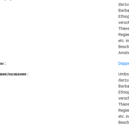
darzu
Barba
Ethio
versc
Thier
Regie
etc. i
Besch
Amster
ы :
Dappe
вие/название :
Umbst
darzu
Barba
Ethio
versc
Thier
Regie
etc. i
Besch