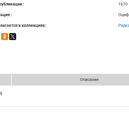
публикации :
1670
ация :
Оциф
лагается в коллекциях:
Редка
Описание
ng