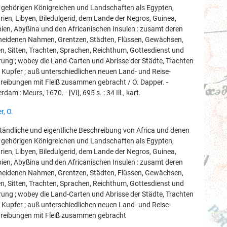
 gehörigen Königreichen und Landschaften als Egypten,
rien, Libyen, Biledulgerid, dem Lande der Negros, Guinea,
pien, Abyßina und den Africanischen Insulen : zusamt deren
heidenen Nahmen, Grentzen, Städten, Flüssen, Gewächsen,
en, Sitten, Trachten, Sprachen, Reichthum, Gottesdienst und
rung ; wobey die Land-Carten und Abrisse der Städte, Trachten
n Kupfer ; auß unterschiedlichen neuen Land- und Reise-
reibungen mit Fleiß zusammen gebracht / O. Dapper. -
dam : Meurs, 1670. - [VI], 695 s. : 34 Ill., kart.
r, O.
ändliche und eigentliche Beschreibung von Africa und denen
 gehörigen Königreichen und Landschaften als Egypten,
rien, Libyen, Biledulgerid, dem Lande der Negros, Guinea,
pien, Abyßina und den Africanischen Insulen : zusamt deren
heidenen Nahmen, Grentzen, Städten, Flüssen, Gewächsen,
en, Sitten, Trachten, Sprachen, Reichthum, Gottesdienst und
rung ; wobey die Land-Carten und Abrisse der Städte, Trachten
n Kupfer ; auß unterschiedlichen neuen Land- und Reise-
reibungen mit Fleiß zusammen gebracht