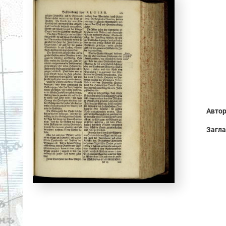
Автор
Загла