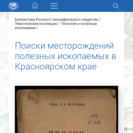
Skip navigation
Библиотека Русского географического общества
Разделы и коллекции
Тематические коллекции
Геология и полезные
ископаемые
Электронный каталог
Поиски месторождений
полезных ископаемых в
Новости
Красноярском крае
Найти
О нас
Контакты
Партнеры