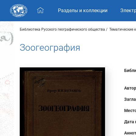
Skip navigation
Разделы и коллекции
Элект
Библиотека Русского географического общества
Тематические 
Зоогеография
Библи
Автор
Загла
Место
Дата 
Аннот