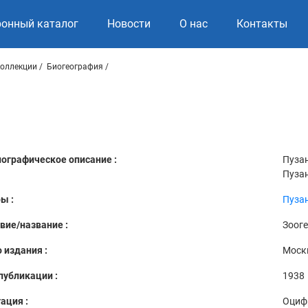
ронный каталог
Новости
О нас
Контакты
коллекции
Биогеография
ографическое описание :
Пузан
Пузан
ы :
Пузан
вие/название :
Зоог
 издания :
Моск
публикации :
1938
ация :
Оциф