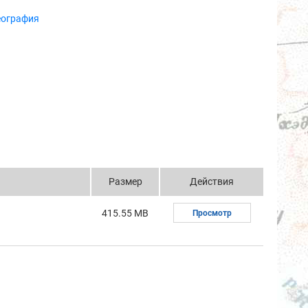
еография
Размер
Действия
415.55 MB
Просмотр