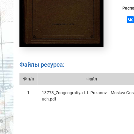
Распо
Файлы ресурса:
№ п/п
Файл
1
13773_Zoogeografiya I. I. Puzanov. - Moskva Gos
uch.pdf