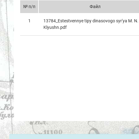
№ п/п
Файл
1
13784_Estestvennye tipy dinasovogo syr'ya M. N.
Klyushn.pdf