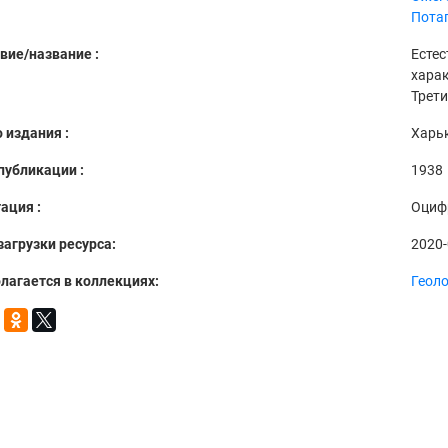
Потап
вие/название :
Естес
харак
Трет
 издания :
Харь
публикации :
1938
ация :
Оциф
загрузки ресурса:
2020-
лагается в коллекциях:
Геол