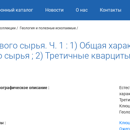
ронный каталог
Новости
О нас
Контакты
коллекции
Геология и полезные ископаемые
ого сырья. Ч. 1 : 1) Общая хара
 сырья ; 2) Третичные кварциты
ографическое описание :
Естес
харак
Трети
Клюшн
Геоло
ы :
Клюш
Ожего