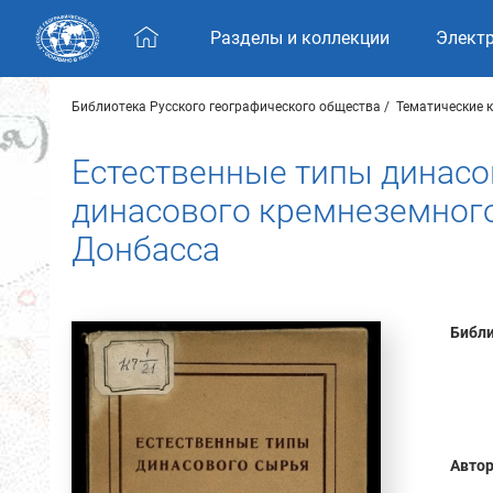
Skip navigation
Разделы и коллекции
Элект
Библиотека Русского географического общества
Тематические 
Естественные типы динасов
динасового кремнеземного
Донбасса
Библи
Автор