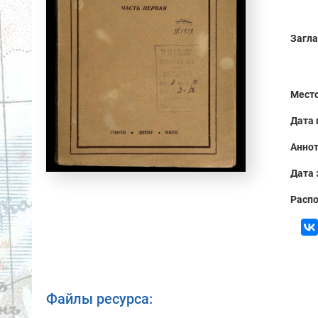
Загла
Место
Дата 
Аннот
Дата 
Распо
Файлы ресурса: