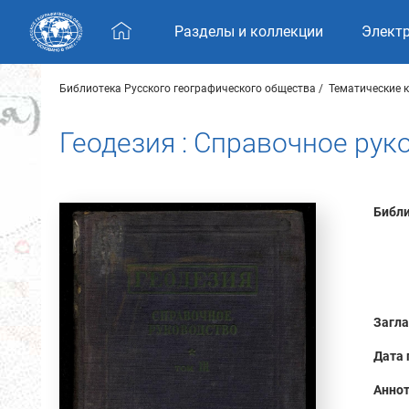
Skip navigation
Разделы и коллекции
Элект
Библиотека Русского географического общества
Тематические 
Геодезия : Справочное руко
Библи
Загла
Дата 
Аннот