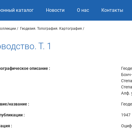
ронный каталог
Новости
О нас
Контакты
коллекции
Геодезия. Топография. Картография
водство. Т. 1
ографическое описание :
Геоде
Бонч-
Степа
Степан
Алф. 
вие/название :
Геоде
публикации :
1947
ация :
Оциф