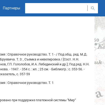
Партнеры
зия : Справочное руководство. Т. 1 - / Под общ. ред. М.Д.
Бруевича. Т. 3: , Съемка и нивелировка / [Сост. Н.Н.
нов, Г.П. Гололобов, И.А. Лебединский и др.]; Под ред. Н.Н.
ова. - 1947. - 354 с. : ил. ; 25 см. - Библиогр.: с. 353-56. -
указатель, с. 357-59
зия : Справочное руководство. Т. 1
ровано при поддержке платежной системы "Мир"