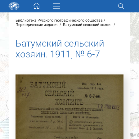
Skip navigation
Библиотека Русского географического общества
Разделы и коллекции
Периодические издания
Батумский сельский хозяин
Батумский сельский
Электронный каталог
хозяин. 1911, № 6-7
Новости
Найти
О нас
Контакты
Партнеры