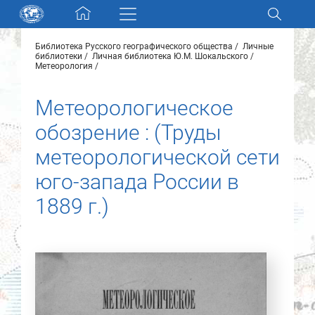
Skip navigation
Библиотека Русского географического общества
Личные
Разделы и коллекции
библиотеки
Личная библиотека Ю.М. Шокальского
Метеорология
Электронный каталог
Метеорологическое
обозрение : (Труды
Новости
метеорологической сети
Найти
юго-запада России в
О нас
1889 г.)
Контакты
Партнеры