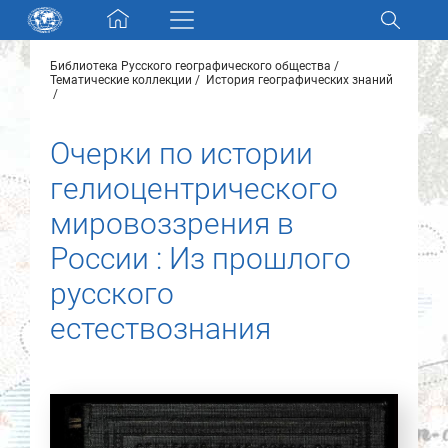
Skip navigation
Библиотека Русского географического общества
Разделы и коллекции
Тематические коллекции
История географических знаний
Электронный каталог
Очерки по истории
гелиоцентрического
Новости
мировоззрения в
Найти
России : Из прошлого
О нас
русского
естествознания
Контакты
Партнеры