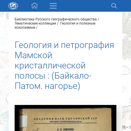
Skip navigation
Библиотека Русского географического общества
Разделы и коллекции
Тематические коллекции
Геология и полезные
ископаемые
Электронный каталог
Геология и петрография
Мамской
Новости
кристаллической
Найти
полосы : (Байкало-
О нас
Патом. нагорье)
Контакты
Партнеры