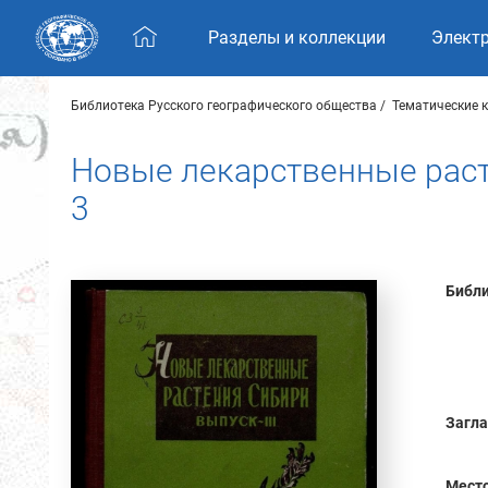
Skip navigation
Разделы и коллекции
Элект
Библиотека Русского географического общества
Тематические 
Новые лекарственные раст
3
Библи
Загла
Место