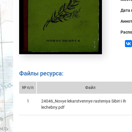
Дата 
Аннот
Распо
Файлы ресурса:
№ п/п
Файл
1
24046_Novye lekarstvennye rasteniya Sibiri i ih
lechebny.pdf