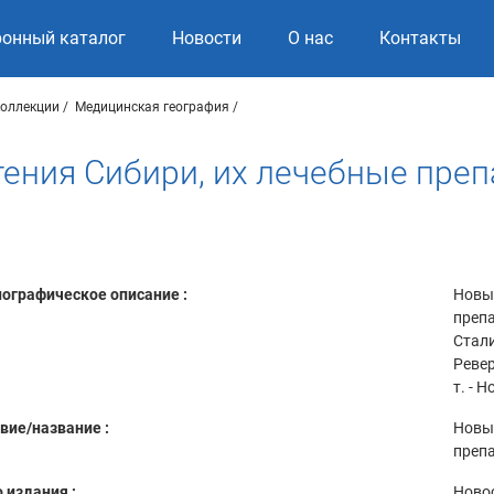
ронный каталог
Новости
О нас
Контакты
коллекции
Медицинская география
ения Сибири, их лечебные преп
ографическое описание :
Новые
препа
Стали
Ревер
т. - 
вие/название :
Новые
препа
 издания :
Ново