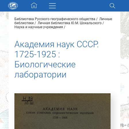
Skip navigation
Библиотека Русского географического общества
Личные
Разделы и коллекции
библиотеки
Личная библиотека Ю.М. Шокальского
Наука и научные учреждения
Электронный каталог
Академия наук СССР.
1725-1925 :
Новости
Биологические
Найти
лаборатории
О нас
Контакты
Партнеры