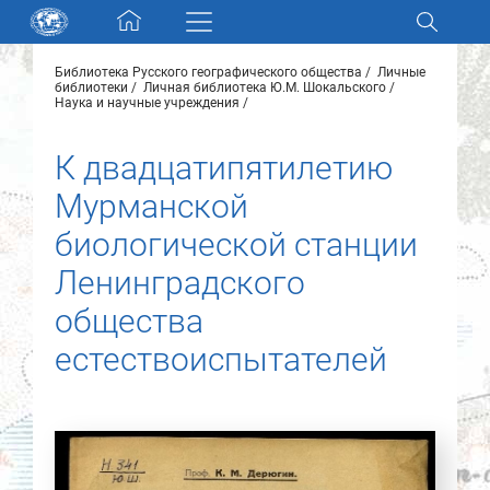
Skip navigation
Библиотека Русского географического общества
Личные
Разделы и коллекции
библиотеки
Личная библиотека Ю.М. Шокальского
Наука и научные учреждения
Электронный каталог
К двадцатипятилетию
Мурманской
Новости
биологической станции
Найти
Ленинградского
О нас
общества
естествоиспытателей
Контакты
Партнеры