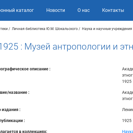
ронный каталог
Новости
О нас
Контакты
теки
Личная библиотека Ю.М. Шокальского
Наука и научные учреждения
1925 : Музей антропологии и э
ографическое описание :
Акаде
этног
1925
вие/название :
Акаде
этно
 издания :
Лени
публикации :
1925
лагается в коллекциях:
Наук