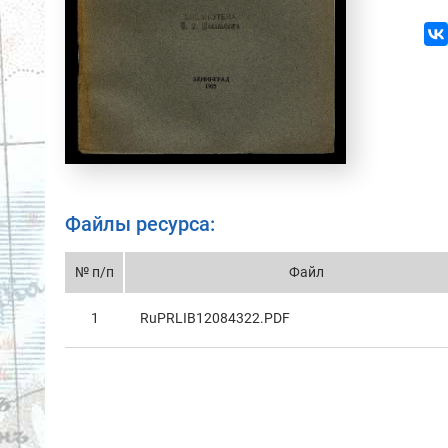
Файлы ресурса:
№ п/п
Файл
1
RuPRLIB12084322.PDF