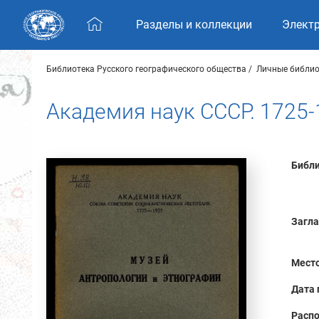
Skip navigation
Разделы и коллекции
Элект
Библиотека Русского географического общества
Личные библио
Академия наук СССР. 1725-
Библи
Загла
Место
Дата 
Распо