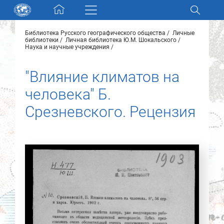
Skip navigation
Библиотека Русского географического общества
Личные
Разделы и коллекции
библиотеки
Личная библиотека Ю.М. Шокальского
Наука и научные учреждения
Электронный каталог
"Влияние климатов на
человека" Б.
Новости
Срезневского. Рецензия
Найти
О нас
Контакты
Партнеры