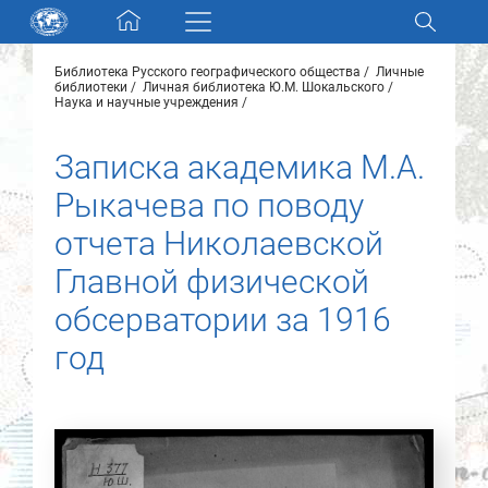
Skip navigation
Библиотека Русского географического общества
Личные
Разделы и коллекции
библиотеки
Личная библиотека Ю.М. Шокальского
Наука и научные учреждения
Электронный каталог
Записка академика М.А.
Рыкачева по поводу
Новости
отчета Николаевской
Найти
Главной физической
О нас
обсерватории за 1916
год
Контакты
Партнеры