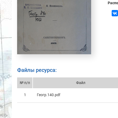
Распо
Файлы ресурса:
№ п/п
Файл
1
Геогр.140.pdf