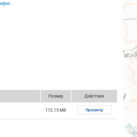
рафия
Размер
Действия
172.15 MB
Просмотр