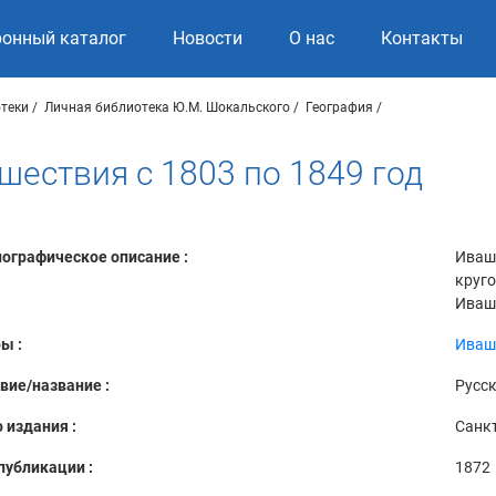
ронный каталог
Новости
О нас
Контакты
теки
Личная библиотека Ю.М. Шокальского
География
шествия с 1803 по 1849 год
ографическое описание :
Иваши
круго
Иваши
ы :
Иваши
вие/название :
Русск
 издания :
Санкт
публикации :
1872