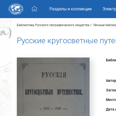
Skip navigation
Разделы и коллекции
Элект
Библиотека Русского географического общества
Личные библио
Русские кругосветные путе
Библи
Автор
Загла
Место
Дата 