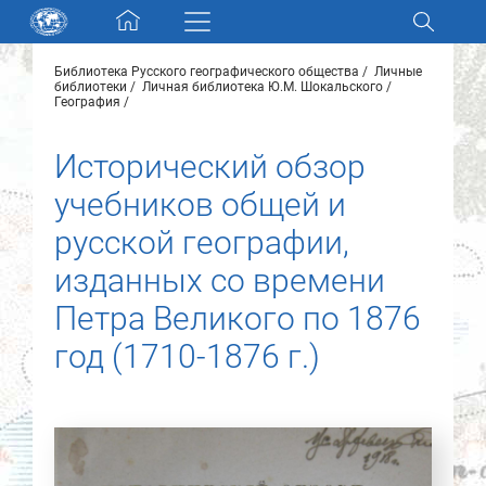
Skip navigation
Библиотека Русского географического общества
Личные
Разделы и коллекции
библиотеки
Личная библиотека Ю.М. Шокальского
География
Электронный каталог
Исторический обзор
учебников общей и
Новости
русской географии,
Найти
изданных со времени
О нас
Петра Великого по 1876
год (1710-1876 г.)
Контакты
Партнеры