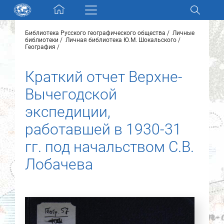
Skip navigation
Библиотека Русского географического общества
Личные
Разделы и коллекции
библиотеки
Личная библиотека Ю.М. Шокальского
География
Электронный каталог
Краткий отчет Верхне-
Вычегодской
Новости
экспедиции,
Найти
работавшей в 1930-31
О нас
гг. под начальством С.В.
Лобачева
Контакты
Партнеры