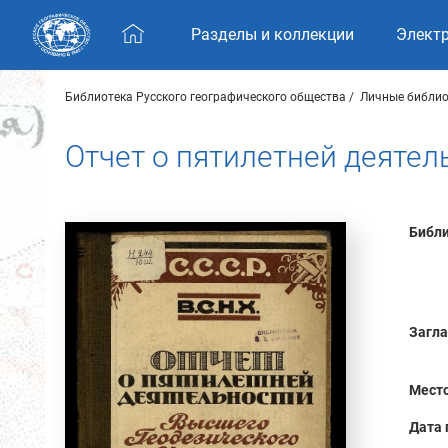
Skip navigation
Разделы и коллекции
Элект
Библиотека Русского географического общества
Личные библио
Отчет о пятилетней деятел
Библи
Загла
Место
Дата 