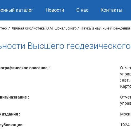
ронный каталог
Новости
О нас
Контакты
теки
Личная библиотека Ю.М. Шокальского
Наука и научные учреждения
ьности Высшего геодезического 
ографическое описание :
Отчет
управ
; авт
Карто
вие/название :
Отчет
управ
 издания :
Моск
публикации :
1924