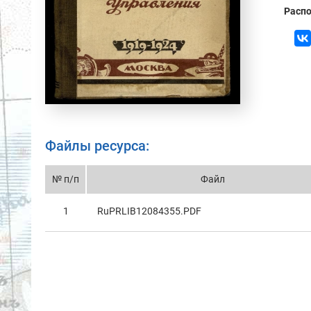
Распо
Файлы ресурса:
№ п/п
Файл
1
RuPRLIB12084355.PDF