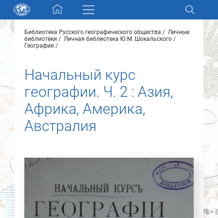
Skip navigation
Библиотека Русского географического общества
Личные
Разделы и коллекции
библиотеки
Личная библиотека Ю.М. Шокальского
География
Электронный каталог
Начальный курс
географии. Ч. 2 : Азия,
Новости
Африка, Америка,
Найти
Австралия
О нас
Контакты
Партнеры