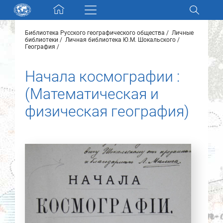
Skip navigation
Библиотека Русского географического общества
Личные
Разделы и коллекции
библиотеки
Личная библиотека Ю.М. Шокальского
География
Электронный каталог
Начала космографии :
(Математическая и
Новости
физическая география)
Найти
О нас
Контакты
Партнеры