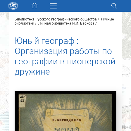
Skip navigation
Библиотека Русского географического общества
Личные
Разделы и коллекции
библиотеки
Личная библиотека И.И. Бабкова
Юный географ :
Электронный каталог
Организация работы по
Новости
географии в пионерской
дружине
Найти
О нас
Контакты
Партнеры