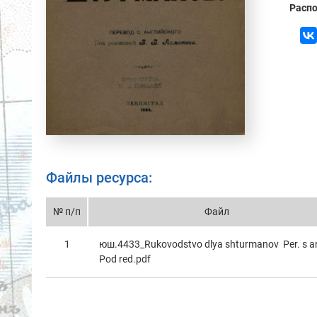
Распо
Файлы ресурса:
№ п/п
Файл
1
юш.4433_Rukovodstvo dlya shturmanov Per. s a
Pod red.pdf