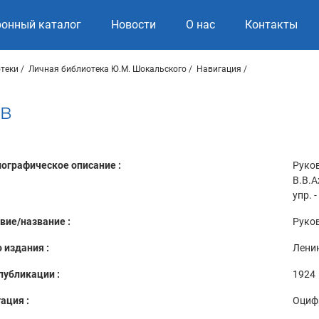
ронный каталог
Новости
О нас
Контакты
теки
Личная библиотека Ю.М. Шокальского
Навигация
ов
ографическое описание :
Руков
В.В.А
упр. 
вие/название :
Руко
 издания :
Лени
публикации :
1924
ация :
Оциф