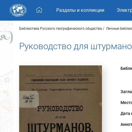
Skip navigation
Разделы и коллекции
Элект
Библиотека Русского географического общества
Личные библио
Руководство для штурман
Библи
Загла
Место
Дата 
Аннот