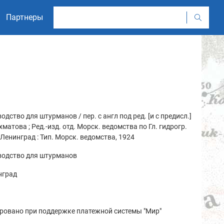
Партнеры
одство для штурманов / пер. с англ под ред. [и с предисл.]
хматова ; Ред.-изд. отд. Морск. ведомства по Гл. гидрогр.
- Ленинград : Тип. Морск. ведомства, 1924
водство для штурманов
нград
ровано при поддержке платежной системы "Мир"