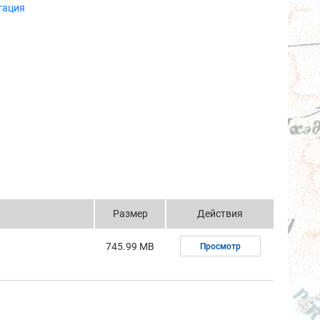
гация
Размер
Действия
745.99 MB
Просмотр