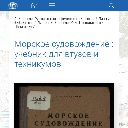
Skip navigation
Библиотека Русского географического общества
Личные
Разделы и коллекции
библиотеки
Личная библиотека Ю.М. Шокальского
Навигация
Электронный каталог
Морское судовождение :
учебник для втузов и
Новости
техникумов
Найти
О нас
Контакты
Партнеры