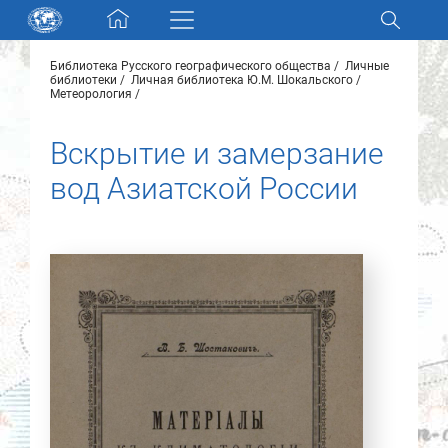
Skip navigation
Библиотека Русского географического общества
Личные
Разделы и коллекции
библиотеки
Личная библиотека Ю.М. Шокальского
Метеорология
Электронный каталог
Вскрытие и замерзание
вод Азиатской России
Новости
Найти
О нас
Контакты
Партнеры