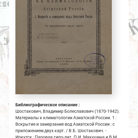
Библиографическое описание :
Шостакович, Владимир Болеславович (1870-1942).
Материалы к климатологии Азиатской России. 1 :
Вскрытие и замерзание вод Азиатской России : с
приложением двух карт. / В.Б. Шостакович. -
Иркутск : Паровая типо-лит. П.И. Макушина и В.М.