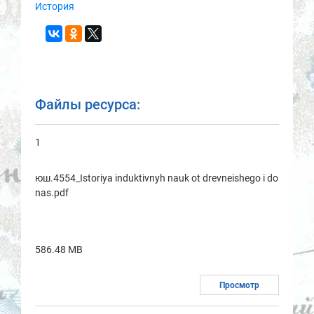
История
Файлы ресурса:
1
юш.4554_Istoriya induktivnyh nauk ot drevneishego i do
nas.pdf
586.48 MB
Просмотр