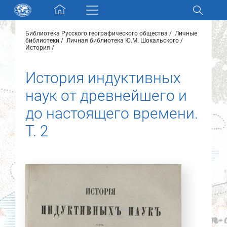
Skip navigation
Библиотека Русского географического общества
Личные
Разделы и коллекции
библиотеки
Личная библиотека Ю.М. Шокальского
История
Электронный каталог
История индуктивных
наук от древнейшего и
Новости
до настоящего времени.
Найти
Т. 2
О нас
Контакты
Партнеры