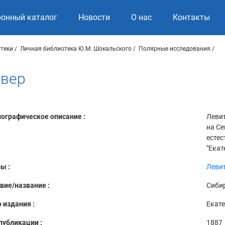
ронный каталог
Новости
О нас
Контакты
теки
Личная библиотека Ю.М. Шокальского
Полярные исследования
евер
ографическое описание :
Левит
на Се
естес
"Екат
ы :
Левит
вие/название :
Сибир
 издания :
Екат
публикации :
1887