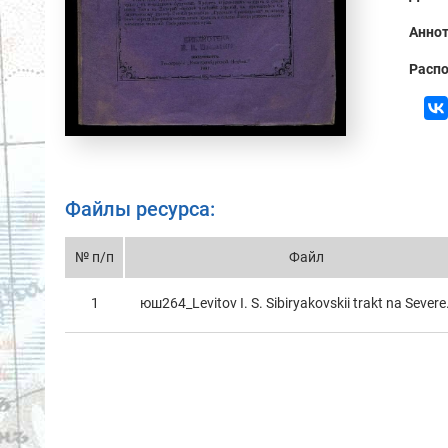
Аннот
Распо
Файлы ресурса:
№ п/п
Файл
1
юш264_Levitov I. S. Sibiryakovskii trakt na Severe