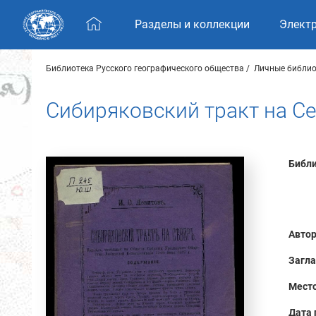
Skip navigation
Разделы и коллекции
Элект
Библиотека Русского географического общества
Личные библио
Сибиряковский тракт на С
Библи
Автор
Загла
Место
Дата 