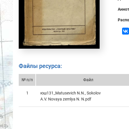
Аннот
Распо
Файлы ресурса:
№ п/п
Файл
1
юш131_Matusevich N.N., Sokolov
A.V. Novaya zemlya N. N.pdf