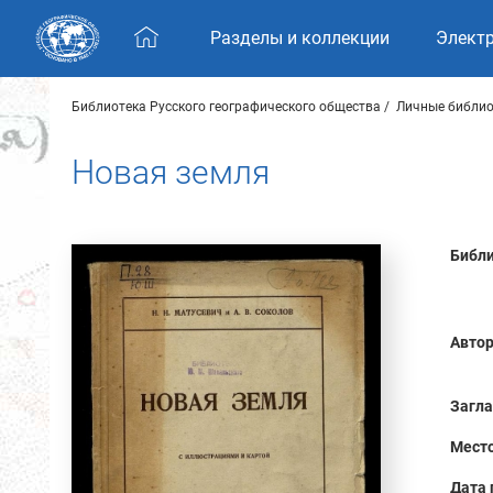
Skip navigation
Разделы и коллекции
Элект
Библиотека Русского географического общества
Личные библио
Новая земля
Библи
Автор
Загла
Место
Дата 