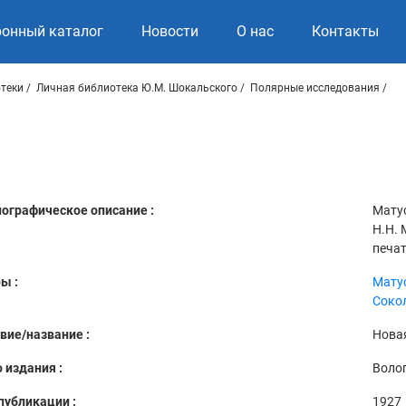
ронный каталог
Новости
О нас
Контакты
теки
Личная библиотека Ю.М. Шокальского
Полярные исследования
ографическое описание :
Матус
Н.Н. 
печат
ы :
Матус
Сокол
вие/название :
Нова
 издания :
Воло
публикации :
1927