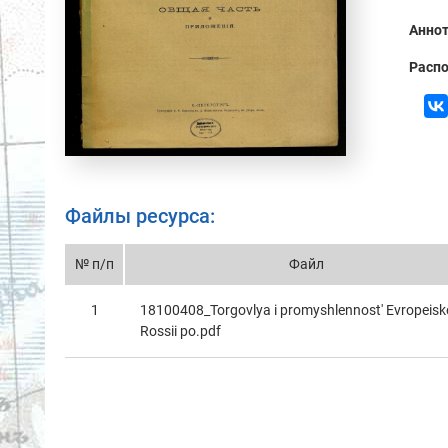
Аннот
Распо
Файлы ресурса:
№ п/п
Файл
1
18100408_Torgovlya i promyshlennost' Evropeisk
Rossii po.pdf