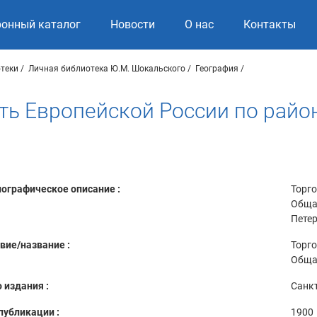
ронный каталог
Новости
О нас
Контакты
теки
Личная библиотека Ю.М. Шокальского
География
ь Европейской России по район
ографическое описание :
Торг
Общая
Петер
вие/название :
Торг
Обща
 издания :
Санкт
публикации :
1900