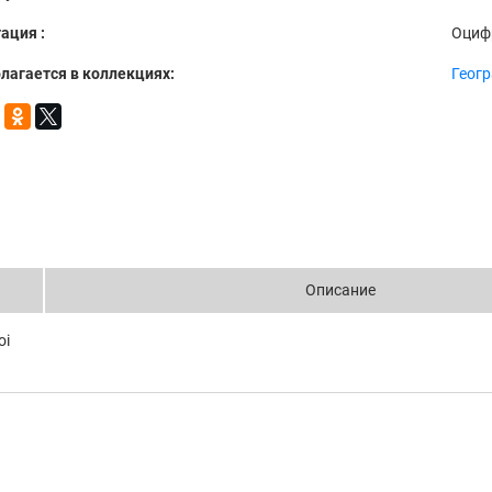
ация :
Оциф
лагается в коллекциях:
Геог
Описание
oi