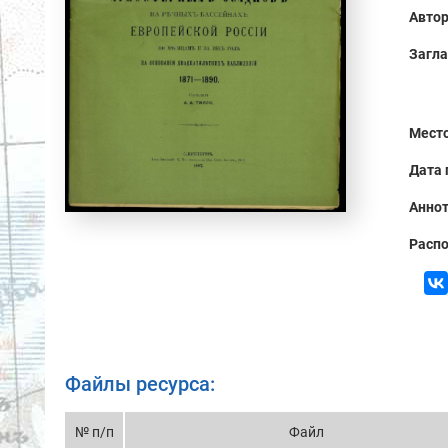
Автор
Загла
Место
Дата 
Аннот
Распо
Файлы ресурса:
№ п/п
Файл