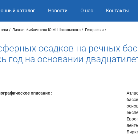
ронный каталог
Новости
О нас
Контакты
теки
Личная библиотека Ю.М. Шокальского
География
сферных осадков на речных ба
сь год на основании двадцатиле
ографическое описание :
Атла
бассе
основ
экспе
Европ
лейте
Бирк