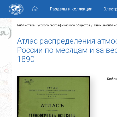
Skip navigation
Разделы и коллекции
Элект
Библиотека Русского географического общества
Личные библио
Атлас распределения атмо
России по месяцам и за ве
1890
Библи