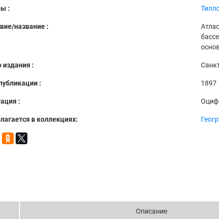
ы :
Тилло
вие/название :
Атла
бассе
основ
 издания :
Санкт
публикации :
1897
ация :
Оциф
лагается в коллекциях:
Геог
Описание