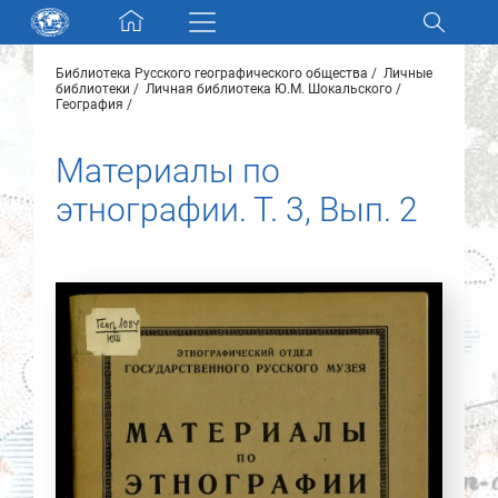
Skip navigation
Библиотека Русского географического общества
Личные
Разделы и коллекции
библиотеки
Личная библиотека Ю.М. Шокальского
География
Электронный каталог
Материалы по
этнографии. Т. 3, Вып. 2
Новости
Найти
О нас
Контакты
Партнеры