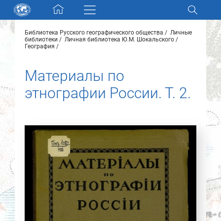
Skip navigation
Библиотека Русского географического общества
Личные
Разделы и коллекции
библиотеки
Личная библиотека Ю.М. Шокальского
География
Электронный каталог
Материалы по
этнографии России. Т. 2.
Новости
Найти
О нас
Контакты
Партнеры