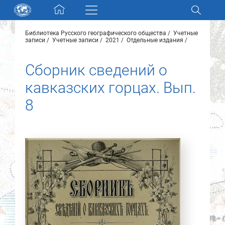
Skip navigation
Библиотека Русского географического общества
Учетные
Разделы и коллекции
записи
Учетные записи
2021
Отдельные издания
Сборник сведений о
Электронный каталог
кавказских горцах. Вып.
Новости
8
Найти
О нас
Контакты
Партнеры