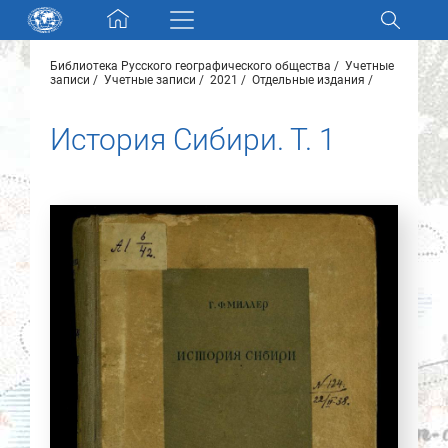
Skip navigation
Библиотека Русского географического общества
Учетные
Разделы и коллекции
записи
Учетные записи
2021
Отдельные издания
История Сибири. Т. 1
Электронный каталог
Новости
Найти
О нас
Контакты
Партнеры