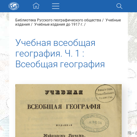
Skip navigation
Библиотека Русского географического общества
Учебные
Разделы и коллекции
издания
Учебные издания до 1917 г.
Учебная всеобщая
Электронный каталог
география. Ч. 1 :
Новости
Всеобщая география
Найти
О нас
Контакты
Партнеры