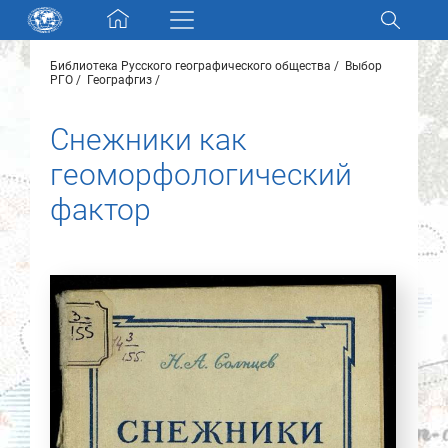
Skip navigation
Библиотека Русского географического общества
Выбор
Разделы и коллекции
РГО
Географгиз
Снежники как
Электронный каталог
геоморфологический
Новости
фактор
Найти
О нас
Контакты
Партнеры