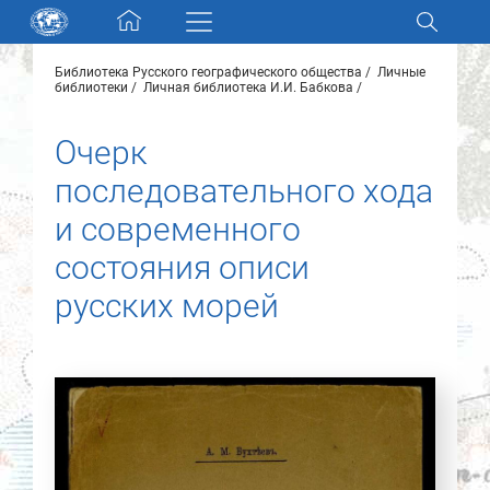
Skip navigation
Библиотека Русского географического общества
Личные
Разделы и коллекции
библиотеки
Личная библиотека И.И. Бабкова
Очерк
Электронный каталог
последовательного хода
Новости
и современного
состояния описи
Найти
О нас
русских морей
Контакты
Партнеры