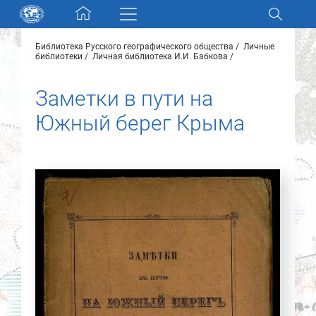
Skip navigation
Библиотека Русского географического общества
Личные
Разделы и коллекции
библиотеки
Личная библиотека И.И. Бабкова
Заметки в пути на
Электронный каталог
Южный берег Крыма
Новости
Найти
О нас
Контакты
Партнеры