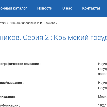
ронный каталог
Новости
О нас
Контакты
теки
Личная библиотека И.И. Бабкова
ников. Серия 2 : Крымский госу
ографическое описание :
Научн
госуд
запов
вие/название :
Научн
госуд
 издания :
Моск
публикации :
1927