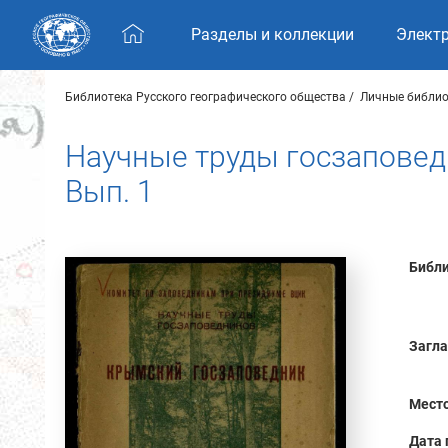
Skip navigation
Разделы и коллекции
Элект
Библиотека Русского географического общества
Личные библио
Научные труды госзаповед
Вып. 1
Библи
Загла
Место
Дата 