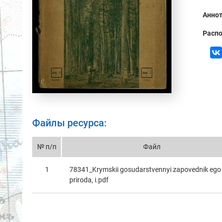
Аннот
Распо
Файлы ресурса:
№ п/п
Файл
1
78341_Krymskii gosudarstvennyi zapovednik ego
priroda, i.pdf