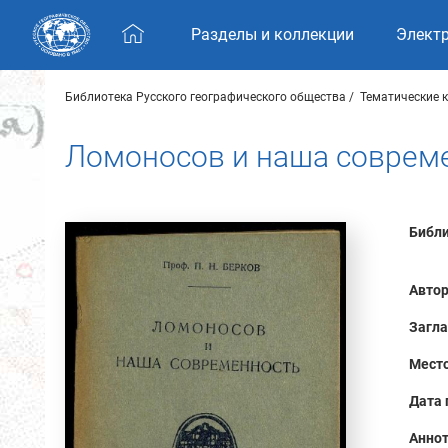
Skip navigation
Разделы и коллекции
Элект
Библиотека Русского географического общества
Тематические 
Ломоносов и наша соврем
Библи
Автор
Загла
Место
Дата 
Аннот