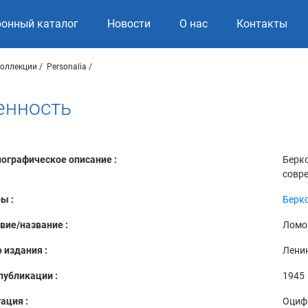
ронный каталог
Новости
О нас
Контакты
коллекции
Personalia
енность
ографическое описание :
Берко
совре
ы :
Берко
вие/название :
Ломо
 издания :
Лени
публикации :
1945
ация :
Оциф