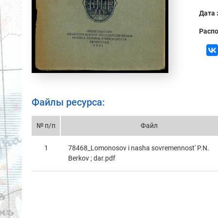
Дата 
Распо
Файлы ресурса:
№ п/п
Файл
1
78468_Lomonosov i nasha sovremennost' P.N.
Berkov ; dar.pdf