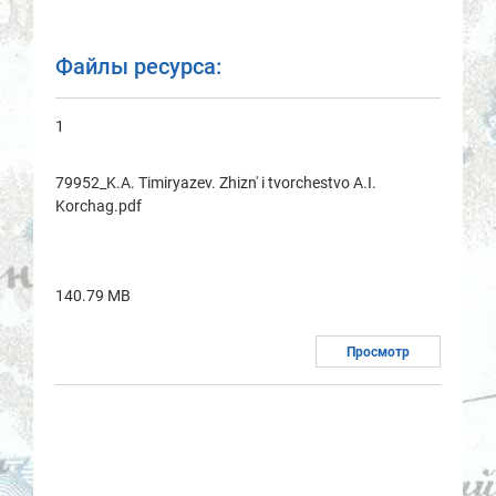
Файлы ресурса:
1
79952_K.A. Timiryazev. Zhizn' i tvorchestvo A.I.
Korchag.pdf
140.79 MB
Просмотр