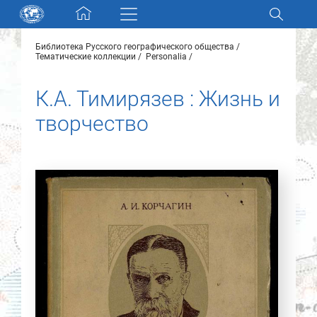
Skip navigation
Библиотека Русского географического общества
Разделы и коллекции
Тематические коллекции
Personalia
К.А. Тимирязев : Жизнь и
Электронный каталог
творчество
Новости
Найти
О нас
Контакты
Партнеры