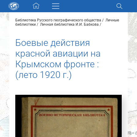
Skip navigation
Библиотека Русского географического общества
Личные
Разделы и коллекции
библиотеки
Личная библиотека И.И. Бабкова
Боевые действия
Электронный каталог
красной авиации на
Новости
Крымском фронте :
(лето 1920 г.)
Найти
О нас
Контакты
Партнеры