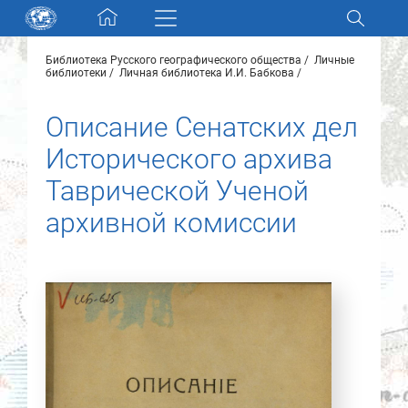
Skip navigation
Библиотека Русского географического общества
Личные
Разделы и коллекции
библиотеки
Личная библиотека И.И. Бабкова
Описание Сенатских дел
Электронный каталог
Исторического архива
Новости
Таврической Ученой
архивной комиссии
Найти
О нас
Контакты
Партнеры